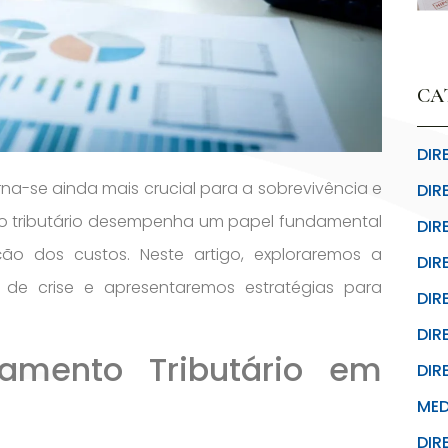
CA
DIR
na-se ainda mais crucial para a sobrevivência e
DIR
to tributário desempenha um papel fundamental
DIR
ão dos custos. Neste artigo, exploraremos a
DIR
 de crise e apresentaremos estratégias para
DIR
DIR
jamento Tributário em
DIR
MED
DIR