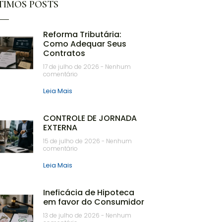
TIMOS POSTS
Reforma Tributária:
Como Adequar Seus
Contratos
17 de julho de 2026
Nenhum
comentário
Leia Mais
CONTROLE DE JORNADA
EXTERNA
15 de julho de 2026
Nenhum
comentário
Leia Mais
Ineficácia de Hipoteca
em favor do Consumidor
13 de julho de 2026
Nenhum