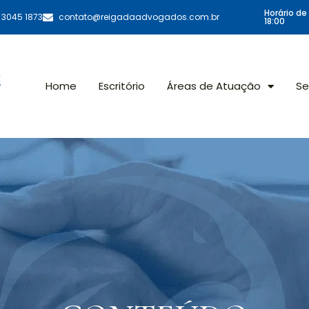
Horário de
1 3045 1873
contato@reigadaadvogados.com.br
18:00
Home
Escritório
Áreas de Atuação
Se